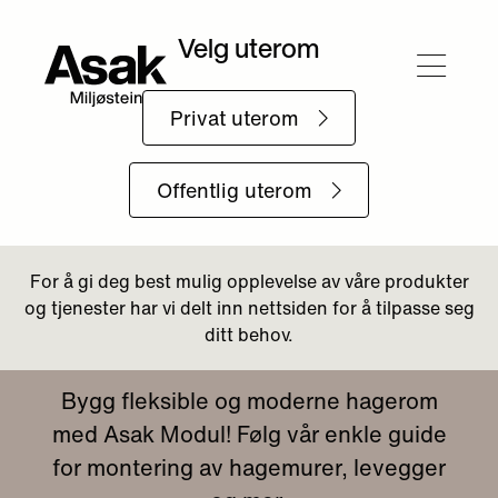
Tilbake til Mur
Montering av Modul
Bygg fleksible og moderne hagerom
med Asak Modul! Følg vår enkle guide
for montering av hagemurer, levegger