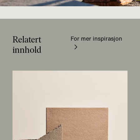
Relatert
For mer inspirasjon
innhold