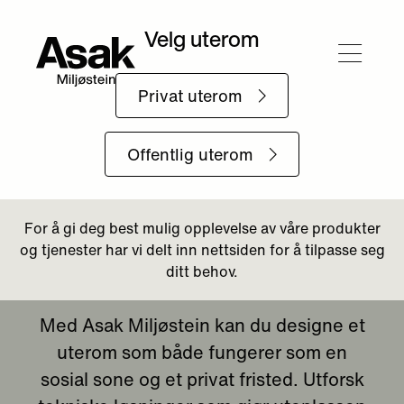
Tilbake til Uterommet
Skap et allsidig uterom
Med Asak Miljøstein kan du designe et
uterom som både fungerer som en
sosial sone og et privat fristed. Utforsk