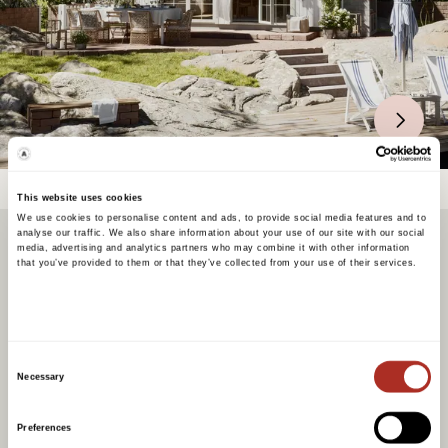
This website uses cookies
We use cookies to personalise content and ads, to provide social media features and to
analyse our traffic. We also share information about your use of our site with our social
media, advertising and analytics partners who may combine it with other information
that you’ve provided to them or that they’ve collected from your use of their services.
Den perfekte koseplass i hagen
Det finnes få ting som er bedre enn å nyte
Consent
Necessary
morgenkaffen ute i frisk luft eller avslutte
Selection
dagen med en rolig stund på terrassen,
Preferences
med noe godt i glasset. Med et velvalgt