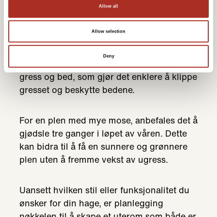
Allow all
Allow selection
Hvis du ønsker å unngå mye vedlikehold,
kan du bruke belegningsstein eller
Deny
kantstein for å lage tydelige skiller mellom
gress og bed, som gjør det enklere å klippe
gresset og beskytte bedene.
For en plen med mye mose, anbefales det å
gjødsle tre ganger i løpet av våren. Dette
kan bidra til å få en sunnere og grønnere
plen uten å fremme vekst av ugress.
Uansett hvilken stil eller funksjonalitet du
ønsker for din hage, er planlegging
nøkkelen til å skape et uterom som både er