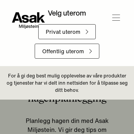
Tilbake til Uterommet
Effektiv
hagenplanlegging
Planlegg hagen din med Asak
Miljøstein. Vi gir deg tips om