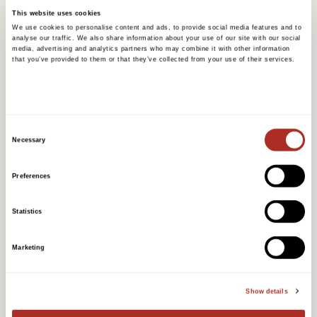
tilføre grønt til hagen, men det krever
This website uses cookies
regelmessig vedlikehold. Hvis du ønsker å
We use cookies to personalise content and ads, to provide social media features and to
analyse our traffic. We also share information about your use of our site with our social
unngå mye vedlikehold, kan du bruke
media, advertising and analytics partners who may combine it with other information
that you’ve provided to them or that they’ve collected from your use of their services.
belegningsstein eller kantstein for å lage
tydelige skiller mellom gress og bed, som
gjør det enklere å klippe gresset og
beskytte bedene.
Consent
Necessary
Selection
Preferences
Statistics
Marketing
Show details