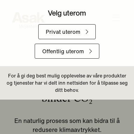
Tilbake til Aktuelt
Belegningsstein som
binder CO₂
En naturlig prosess som kan bidra til å
redusere klimaavtrykket.