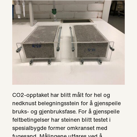
CO2-opptaket har blitt målt for hel og
nedknust belegningsstein for å gjenspeile
bruks- og gjenbruksfase. For å gjenspeile
feltbetingelser har steinen blitt testet i
spesialbygde former omkranset med
fugesand. Målingene utføres ved å