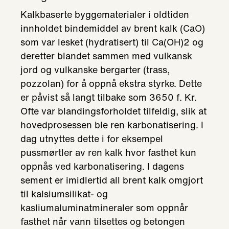
Kalkbaserte byggematerialer i oldtiden
innholdet bindemiddel av brent kalk (CaO)
som var lesket (hydratisert) til Ca(OH)2 og
deretter blandet sammen med vulkansk
jord og vulkanske bergarter (trass,
pozzolan) for å oppnå ekstra styrke. Dette
er påvist så langt tilbake som 3650 f. Kr.
Ofte var blandingsforholdet tilfeldig, slik at
hovedprosessen ble ren karbonatisering. I
dag utnyttes dette i for eksempel
pussmørtler av ren kalk hvor fasthet kun
oppnås ved karbonatisering. I dagens
sement er imidlertid all brent kalk omgjort
til kalsiumsilikat- og
kasliumaluminatmineraler som oppnår
fasthet når vann tilsettes og betongen