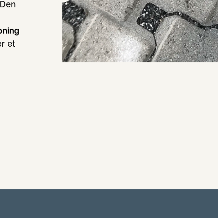
 Den
pning
r et