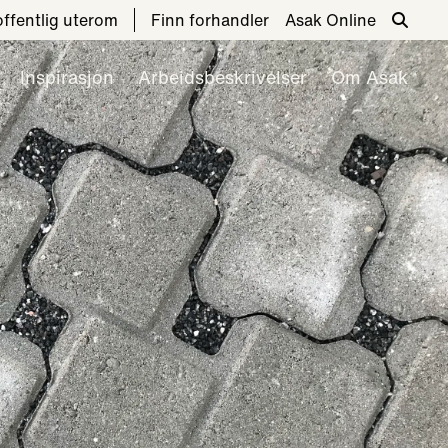
 offentlig uterom
Finn forhandler
Asak Online
Inspirasjon
Arbeidsbeskrivelser
Om Asak