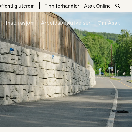
 offentlig uterom
Finn forhandler
Asak Online
Inspirasjon
Arbeidsbeskrivelser
Om Asak