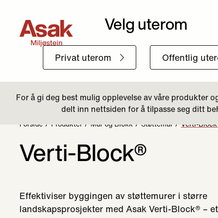
Forside
Produkter
Mur og Blokk
Støttemur
Verti-Bloc
Verti-Block®
Effektiviser byggingen av støttemurer i større
landskapsprosjekter med Asak Verti-Block® – et