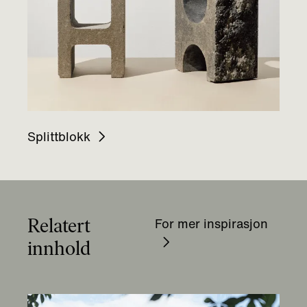
Splittblokk
Relatert
For mer inspirasjon
innhold