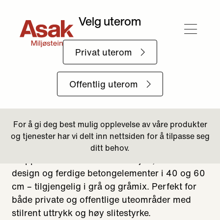
Forside
Produkter
Mur og Blokk
Trappeelement
Trappeelement
Bygg stabile og estetiske trapper med ASAK
Trappeelement. Enkel installasjon, fleksibelt
design og ferdige betongelementer i 40 og 60
cm – tilgjengelig i grå og gråmix. Perfekt for
både private og offentlige uteområder med
stilrent uttrykk og høy slitestyrke.