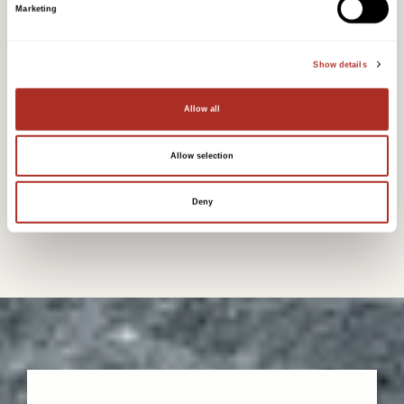
Marketing
60x37x15 cm
1,67 stk. per lm
Show details
78,3 kg per stk.
Allow all
16 stk. per pall
Allow selection
Nobb: 42844075
Deny