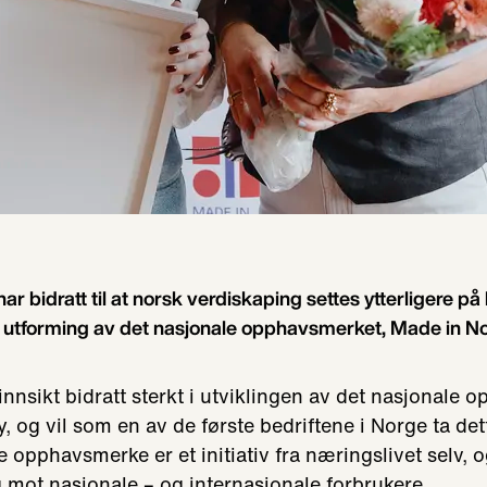
har bidratt til at norsk verdiskaping settes ytterligere p
t i utforming av det nasjonale opphavsmerket, Made in N
innsikt bidratt sterkt i utviklingen av det nasjonale 
 og vil som en av de første bedriftene i Norge ta dett
le opphavsmerke er et initiativ fra næringslivet selv, 
 mot nasjonale – og internasjonale forbrukere.