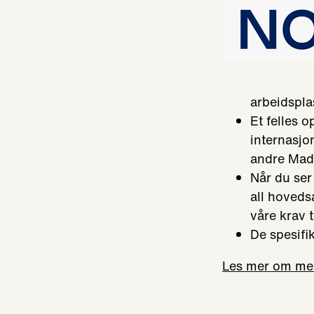
arbeidspla
Et felles 
internasjo
andre Made
Når du ser
all hovedsa
våre krav t
De spesifi
Les mer om mer