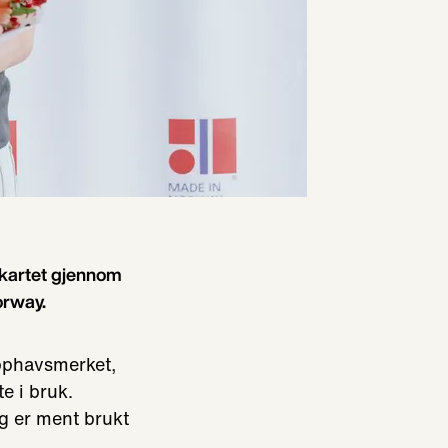
å kartet gjennom
orway.
opphavsmerket,
e i bruk.
og er ment brukt