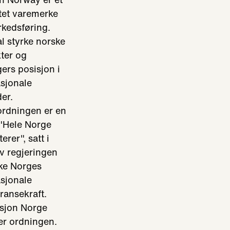
tet varemerke
rkedsføring.
al styrke norske
ter og
ers posisjon i
asjonale
er.
rdningen er en
 "Hele Norge
erer", satt i
v regjeringen
øke Norges
asjonale
ransekraft.
sjon Norge
ter ordningen.