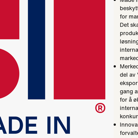
beskyt
for ma
Det sk
produk
løsning
intern
marked
Merkeo
del av
eksport
gang a
for å 
intern
konkur
Innova
forval