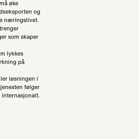
må øke
ndseksporten og
e næringslivet.
trenger
ger som skaper
om lykkes
irkning på
ler løsningen i
tjenesten følger
 internasjonalt.