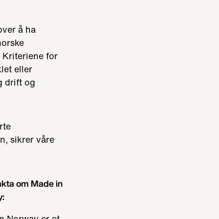
over å ha
norske
 Kriteriene for
let eller
 drift og
rte
, sikrer våre
akta om Made in
:
n Norway er et