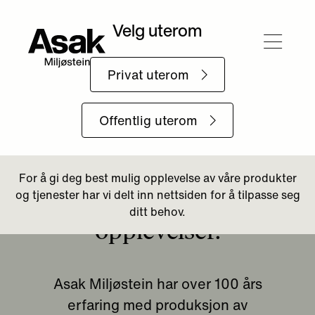
Tilbake til Om Asak
Godt grunnlag for gode
opplevelser.
Asak Miljøstein har over 100 års
erfaring med produksjon av