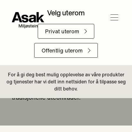
Tilbake til Produkter
Kantstein
Definer og beskytt kantene på
uteområdet ditt med Asak Kantstein.
Velg fra et bredt utvalg av løsninger
som passer til både moderne og
tradisjonelle uteområder.