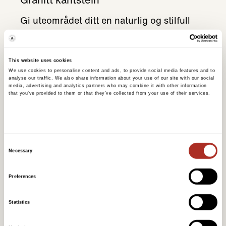
Gi uteområdet ditt en naturlig og stilfull
finish med Granitt Kantstein. Denne
robuste kantsteinen gir både funksjonalitet
og estetikk til gangveier, innkjørsler og
This website uses cookies
We use cookies to personalise content and ads, to provide social media features and to
hageområder.
analyse our traffic. We also share information about your use of our site with our social
media, advertising and analytics partners who may combine it with other information
that you’ve provided to them or that they’ve collected from your use of their services.
Les mer
Consent
Necessary
Selection
Preferences
Statistics