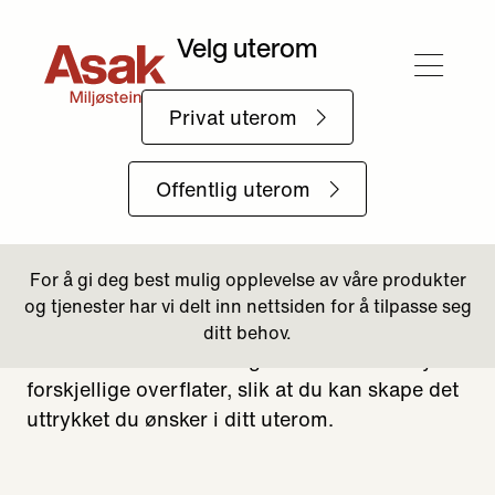
Forside
Produkter
Kantstein
Relieff kantstein
Relieff kantstein
Fullfør ditt Relieff-dekke med Asak Relieff
Kantstein. Denne allsidige kantsteinen tilbyr to
forskjellige overflater, slik at du kan skape det
uttrykket du ønsker i ditt uterom.