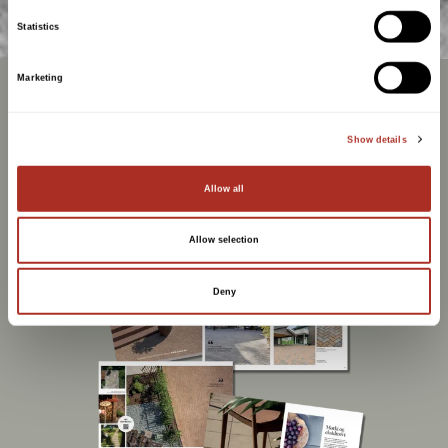
Statistics
Marketing
Relatert innhold
Show details
Allow all
Allow selection
Deny