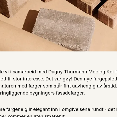
erte vi i samarbeid med Dagny Thurmann Moe og Koi 
ett til stor interesse. Det var gøy! Den nye fargepalet
 naturen med farger som står fint uavhengig av årstid
ringliggende bygningers fasadefarger.
e fargene glir elegant inn i omgivelsene rundt - det bl
her kommer en liten smakebit.