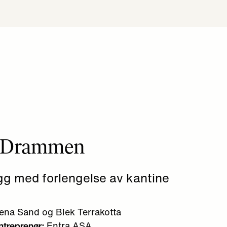
 i Drammen
gg med forlengelse av kantine
ena Sand og Blek Terrakotta
Entra ASA
ntreprenør: