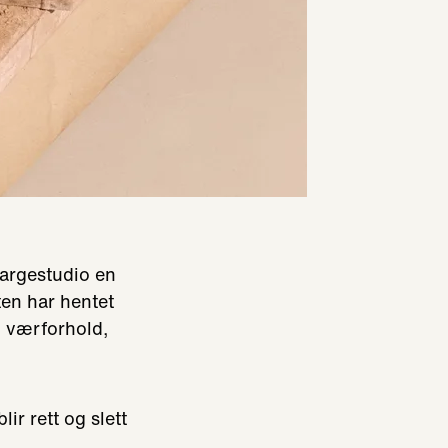
fargestudio en
ten har hentet
, værforhold,
ir rett og slett