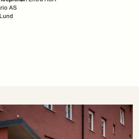
rio AS
 Lund