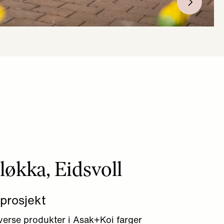
økka, Eidsvoll
gprosjekt
erse produkter i Asak+Koi farger