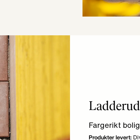
Ladderudl
Fargerikt boli
Div
Produkter levert: