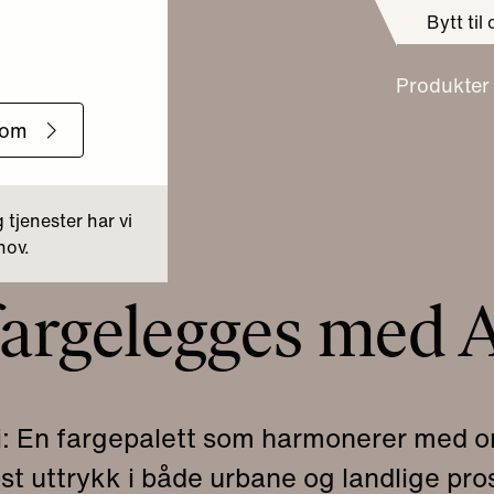
Bytt til
Produkter
fargelegges med 
: En fargepalett som harmonerer med o
øst uttrykk i både urbane og landlige pro