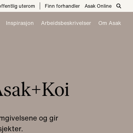
 offentlig uterom
Finn forhandler
Asak Online
Inspirasjon
Arbeidsbeskrivelser
Om Asak
Asak+Koi
mgivelsene og gir
sjekter.