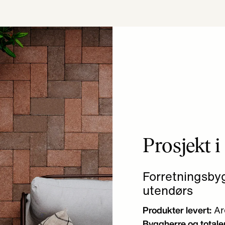
Prosjekt
Forretningsby
utendørs
Ar
Produkter levert:
Byggherre og totale