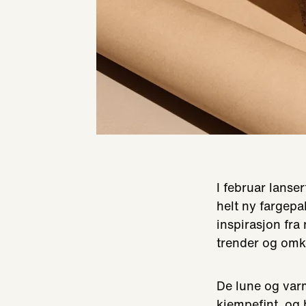
I februar lans
helt ny fargepal
inspirasjon fra
trender og omk
De lune og varm
kjempefint, og 