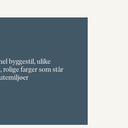
el byggestil, ulike
, rolige farger som står
 utemiljøer