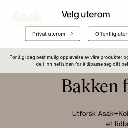
Tilbake til Aktuelt
Bakken 
Utforsk Asak+Koi
et tidl