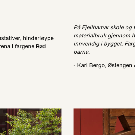
in i Rød Terrakotta og Trøffel.
På Fjellhamar skole og f
materialbruk gjennom he
restativer, hinderløype
innvendig i bygget. Far
rena i fargene
Rød
barna.
- Kari Bergo, Østengen