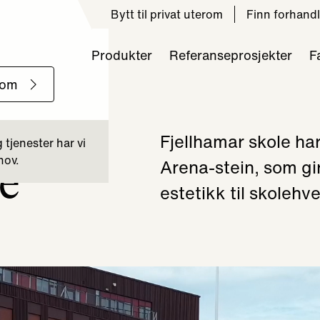
Bytt til privat uterom
Finn forhandl
Produkter
Referanseprosjekter
F
Fjellhamar skole ha
le
Arena-stein, som gir
estetikk til skolehv