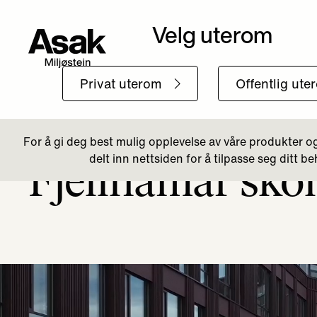
Tilbake til Farger
Fjellhamar sko