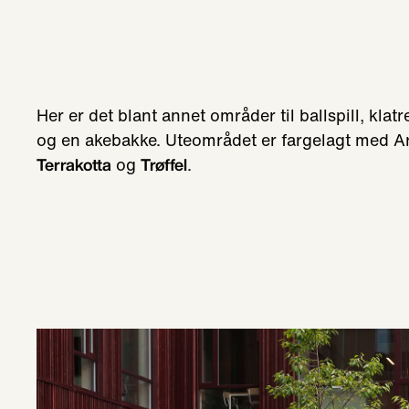
Fargerik uteplass ved Fjellhamar skole med Arena-ste
Her er det blant annet områder til ballspill, klat
og en akebakke. Uteområdet er fargelagt med A
og
.
Terrakotta
Trøffel