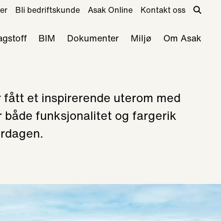
er
Bli bedriftskunde
Asak Online
Kontakt oss
agstoff
BIM
Dokumenter
Miljø
Om Asak
r fått et inspirerende uterom med
 både funksjonalitet og fargerik
erdagen.