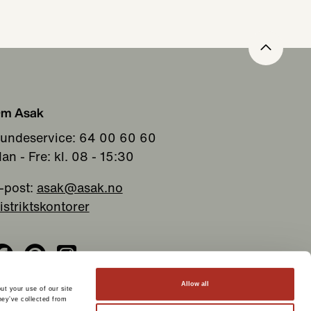
m Asak
undeservice: 64 00 60 60
an - Fre: kl. 08 - 15:30
-post:
asak@asak.no
istriktskontorer
Allow all
ut your use of our site
hey’ve collected from