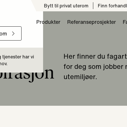
Bytt til privat uterom
Finn forhandl
Produkter
Referanseprosjekter
F
Her finner du fagart
pirasjon
for deg som jobber
utemiljøer.