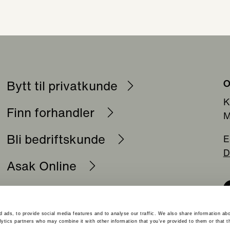
Bytt til privatkunde
O
K
Finn forhandler
M
Bli bedriftskunde
E
D
Asak Online
Kontakt oss
Personvern
 ads, to provide social media features and to analyse our traffic. We also share information abo
lytics partners who may combine it with other information that you’ve provided to them or that t