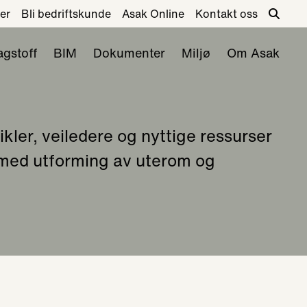
er
Bli bedriftskunde
Asak Online
Kontakt oss
agstoff
BIM
Dokumenter
Miljø
Om Asak
ikler, veiledere og nyttige ressurser
 med utforming av uterom og