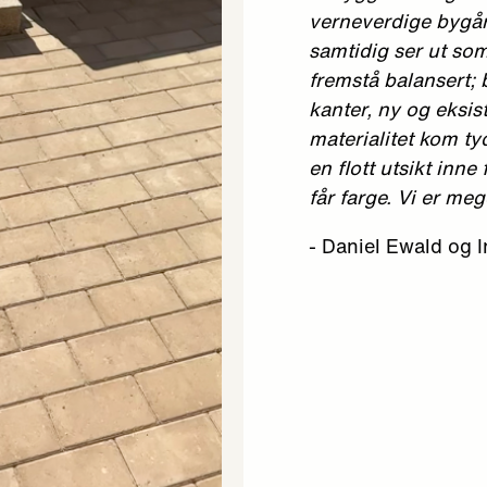
verneverdige bygård
samtidig ser ut som
fremstå balansert; 
kanter, ny og eksi
materialitet kom ty
en flott utsikt inne
får farge. Vi er me
- Daniel Ewald og I