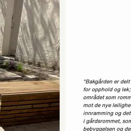
"Bakgården er delt
for opphold og lek
området som romm
mot de nye leiligh
innramming og detal
i gårdsrommet, so
bebyggelsen og den