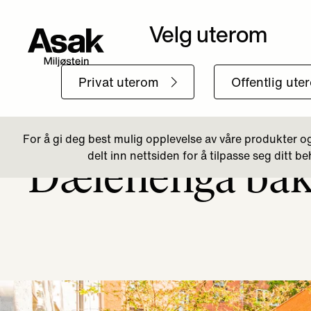
Tilbake til Boligområde
Dælenenga bak