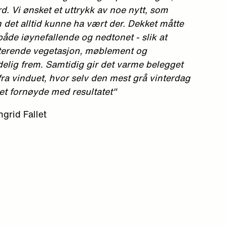
. Vi ønsket et uttrykk av noe nytt, som
 det alltid kunne ha vært der. Dekket måtte
både iøynefallende og nedtonet - slik at
sterende vegetasjon, møblement og
delig frem. Samtidig gir det varme belegget
 fra vinduet, hvor selv den mest grå vinterdag
get fornøyde med resultatet"
ngrid Fallet