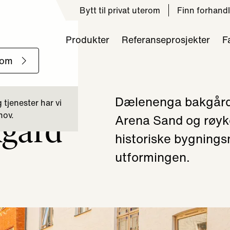
Bytt til privat uterom
Finn forhandl
Produkter
Referanseprosjekter
F
Dælenenga bakgård 
gård
Arena Sand og røyke
historiske bygning
utformingen.