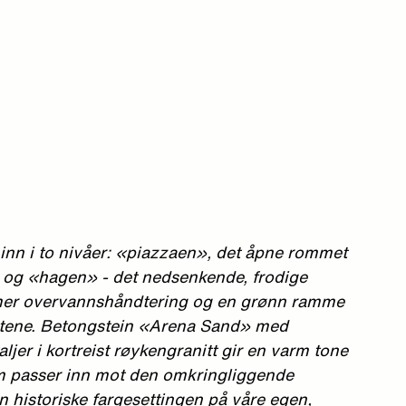
 inn i to nivåer: «piazzaen», det åpne rommet
; og «hagen» - det nedsenkende, frodige
er overvannshåndtering og en grønn ramme
etene. Betongstein «Arena Sand» med
jer i kortreist røykengranitt gir en varm tone
m passer inn mot den omkringliggende
 historiske fargesettingen på våre egen,