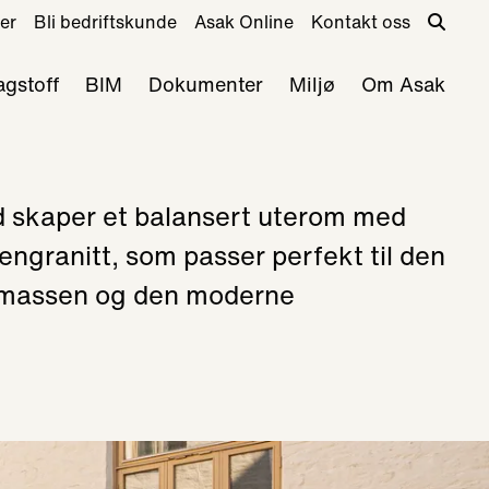
er
Bli bedriftskunde
Asak Online
Kontakt oss
agstoff
BIM
Dokumenter
Miljø
Om Asak
skaper et balansert uterom med
ngranitt, som passer perfekt til den
smassen og den moderne