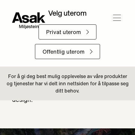
Tilbake til Boligområde
Farverikvartalet
Farverikvartalet i Gjøvik skaper et
levende og estetisk uterom med
Gangbaneheller fra Asak Miljøstein,
som kombinerer funksjonalitet og
design.