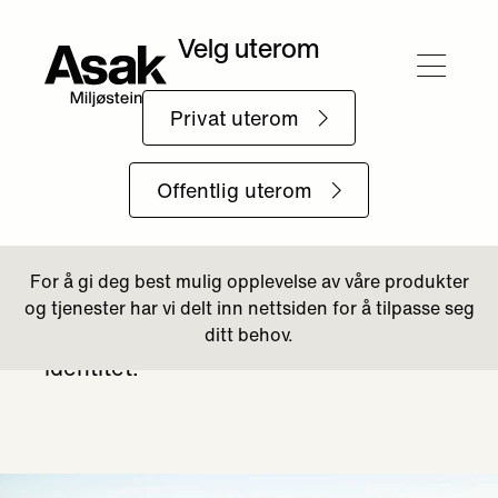
Tilbake til Boligområde
Nansenløkka
Arena i fem ulike nyanser gir liv til
uterommene på Nansenløkka – et
miljøvennlig boligprosjekt med
takterrasser, møteplasser og grønn
identitet.