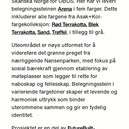
Skanska Norge for OBOS. Her har vi levert
belegningssteinen
i fem farger. Dette
Arena
inkluderer alle fargene fra Asak+Koi-
fargekolleksjon:
Rød Terrakotta
,
Blek
, i tillegg til grå.
Terrakotta
,
Sand
,
Trøffel
Uteområdet er nøye utformet for å
videreføre det grønne preget fra
nærliggende Nansenparken, med fokus på
sosial bærekraft gjennom etablering av
møteplasser som legger til rette for
naboskap og fellesskap. Belegningsstein i
varierende fargetoner skaper et levende og
harmonisk uttrykk som binder
uterommene sammen og gir en tydelig
identitet.
Prosjektet er en del av
-
FutureBuilt